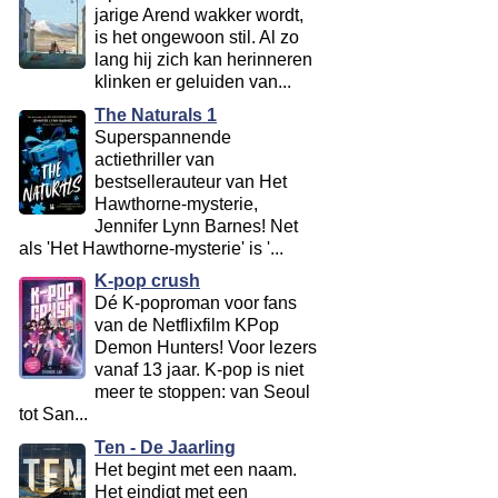
jarige Arend wakker wordt,
is het ongewoon stil. Al zo
lang hij zich kan herinneren
klinken er geluiden van...
The Naturals 1
Superspannende
actiethriller van
bestsellerauteur van Het
Hawthorne-mysterie,
Jennifer Lynn Barnes! Net
als 'Het Hawthorne-mysterie' is '...
K-pop crush
Dé K-poproman voor fans
van de Netflixfilm KPop
Demon Hunters! Voor lezers
vanaf 13 jaar. K-pop is niet
meer te stoppen: van Seoul
tot San...
Ten - De Jaarling
Het begint met een naam.
Het eindigt met een