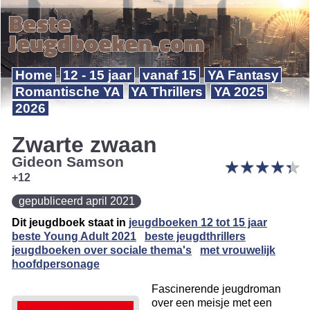
Home
12 - 15 jaar
vanaf 15
YA Fantasy
Romantische YA
YA Thrillers
YA 2025
2026
Zwarte zwaan
Gideon Samson
★
★
★
★
★
★
★
★
★
★
+12
gepubliceerd april 2021
Dit jeugdboek staat in
jeugdboeken 12 tot 15 jaar
beste Young Adult 2021
beste jeugdthrillers
jeugdboeken over sociale thema's
met vrouwelijk
hoofdpersonage
Fascinerende jeugdroman
over een meisje met een