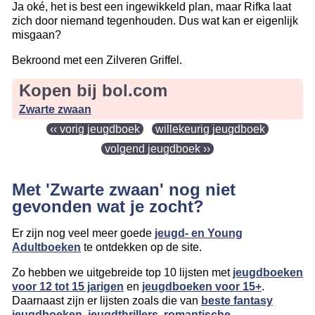
Ja oké, het is best een ingewikkeld plan, maar Rifka laat
zich door niemand tegenhouden. Dus wat kan er eigenlijk
misgaan?
Bekroond met een Zilveren Griffel.
Kopen bij bol.com
Zwarte zwaan
‹‹ vorig jeugdboek
willekeurig jeugdboek
volgend jeugdboek ››
Met 'Zwarte zwaan' nog niet
gevonden wat je zocht?
Er zijn nog veel meer goede
jeugd- en Young
Adultboeken
te ontdekken op de site.
Zo hebben we uitgebreide top 10 lijsten met
jeugdboeken
voor 12 tot 15 jarigen
en
jeugdboeken voor 15+
.
Daarnaast zijn er lijsten zoals die van
beste fantasy
jeugdboeken
,
jeugdthrillers
,
romantische