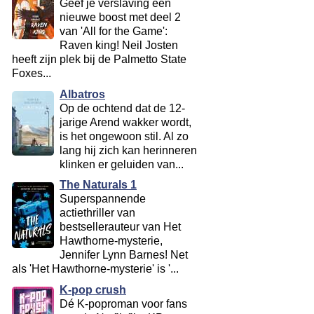
Geef je verslaving een
nieuwe boost met deel 2
van 'All for the Game':
Raven king! Neil Josten
heeft zijn plek bij de Palmetto State
Foxes...
Albatros
Op de ochtend dat de 12-
jarige Arend wakker wordt,
is het ongewoon stil. Al zo
lang hij zich kan herinneren
klinken er geluiden van...
The Naturals 1
Superspannende
actiethriller van
bestsellerauteur van Het
Hawthorne-mysterie,
Jennifer Lynn Barnes! Net
als 'Het Hawthorne-mysterie' is '...
K-pop crush
Dé K-poproman voor fans