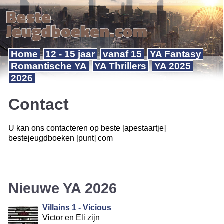
Home
12 - 15 jaar
vanaf 15
YA Fantasy
Romantische YA
YA Thrillers
YA 2025
2026
Contact
U kan ons contacteren op beste [apestaartje]
bestejeugdboeken [punt] com
Nieuwe YA 2026
Villains 1 - Vicious
Victor en Eli zijn