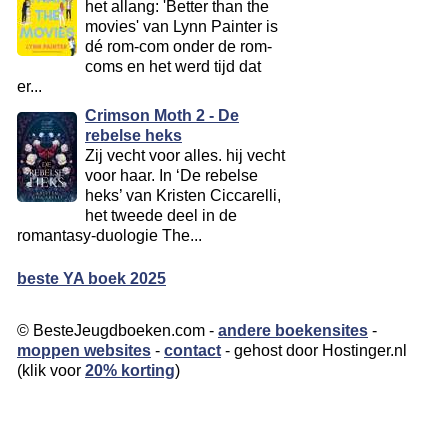
het allang: 'Better than the
movies' van Lynn Painter is
dé rom-com onder de rom-
coms en het werd tijd dat
er...
Crimson Moth 2 - De
rebelse heks
Zij vecht voor alles. hij vecht
voor haar. In ‘De rebelse
heks’ van Kristen Ciccarelli,
het tweede deel in de
romantasy-duologie The...
beste YA boek 2025
© BesteJeugdboeken.com -
andere boekensites
-
moppen websites
-
contact
- gehost door Hostinger.nl
(klik voor
20% korting
)