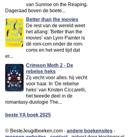
van Sunrise on the Reaping.
Dageraad boven de boete...
Better than the movies
De rest van de wereld weet
het allang: 'Better than the
movies' van Lynn Painter is
dé rom-com onder de rom-
coms en het werd tijd dat
er...
Crimson Moth 2 - De
rebelse heks
Zij vecht voor alles. hij vecht
voor haar. In ‘De rebelse
heks’ van Kristen Ciccarelli,
het tweede deel in de
romantasy-duologie The...
beste YA boek 2025
© BesteJeugdboeken.com -
andere boekensites
-
moppen websites
-
contact
- gehost door Hostinger.nl