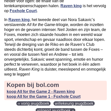
helder voor ogen: de finale van de
lentekampioenschappen halen.
Raven king
is het vervolg
op
Foxhole Court
.
In
Raven king
, het tweede deel van Nora Sakavic’s
verslavende
All for the Game
-trilogie, worden de inzetten
hoger en de gevaren intenser. Neil Josten en zijn team, de
Foxes, moeten zich staande houden in een wereld waar
sport, vriendschap en gevaar naadloos door elkaar lopen.
Terwijl de dreiging van de Riko en de Raven’s Club
steeds dichterbij komt, groeit de band tussen de Foxes –
en vooral die tussen Neil en Andrew – tot iets
onvergetelijks. Sakavic weet spanning, emotie en humor
perfect te verweven, waardoor je het boek in één adem
uitleest.
Raven King
is duister, meeslepend en onmogelijk
weg te leggen!
Kopen bij bol.com
koop All for the Game 2 - Raven king
koop All for the Game 1 - Foxhole Court
‹‹ vorig jeugdboek
willekeurig jeugdboek
volgend jeugdboek ››