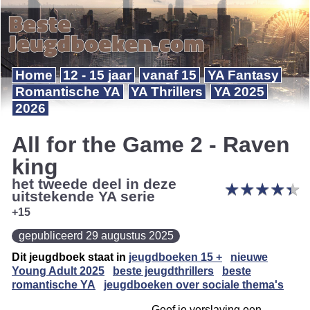
Home
12 - 15 jaar
vanaf 15
YA Fantasy
Romantische YA
YA Thrillers
YA 2025
2026
All for the Game 2 - Raven
king
het tweede deel in deze
★
★
★
★
★
★
★
★
★
★
uitstekende YA serie
+15
gepubliceerd 29 augustus 2025
Dit jeugdboek staat in
jeugdboeken 15 +
nieuwe
Young Adult 2025
beste jeugdthrillers
beste
romantische YA
jeugdboeken over sociale thema's
Geef je verslaving een