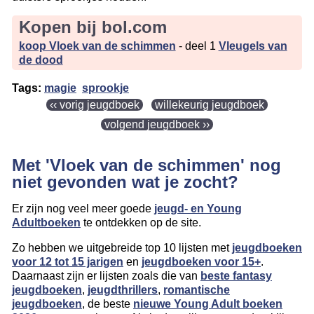
Kopen bij bol.com
koop Vloek van de schimmen
- deel 1
Vleugels van
de dood
Tags:
magie
sprookje
‹‹ vorig jeugdboek
willekeurig jeugdboek
volgend jeugdboek ››
Met 'Vloek van de schimmen' nog
niet gevonden wat je zocht?
Er zijn nog veel meer goede
jeugd- en Young
Adultboeken
te ontdekken op de site.
Zo hebben we uitgebreide top 10 lijsten met
jeugdboeken
voor 12 tot 15 jarigen
en
jeugdboeken voor 15+
.
Daarnaast zijn er lijsten zoals die van
beste fantasy
jeugdboeken
,
jeugdthrillers
,
romantische
jeugdboeken
, de beste
nieuwe Young Adult boeken