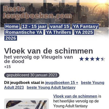
Home
12 - 15 jaar
vanaf 15
YA Fantasy
Romantische YA
YA Thrillers
YA 2025
2026
Vloek van de schimmen
het vervolg op Vleugels van
★
★
★
★
★
★
★
★
★
★
de dood
+15
gepubliceerd 30 januari 2023
Dit jeugdboek staat in
jeugdboeken 15 +
beste Young
Adult 2023
beste Young Adult fantasy
Vloek van de schimmen
is
het heerlijke vervolg op de
Young Adult fantasy