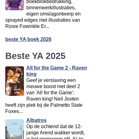
boekblokbedrukking,
binnenwerkillustraties,
eigen omslagontwerp en
sprayed edges met illustraties van
Rosie Fowinkle Er...
beste YA boek 2026
Beste YA 2025
All for the Game 2 - Raven
king
Geef je verslaving een
nieuwe boost met deel 2
van 'All for the Game':
Raven king! Neil Josten
heeft zijn plek bij de Palmetto State
Foxes...
Albatros
Op de ochtend dat de 12-
jarige Arend wakker wordt,
is het ongewoon stil. Al zo