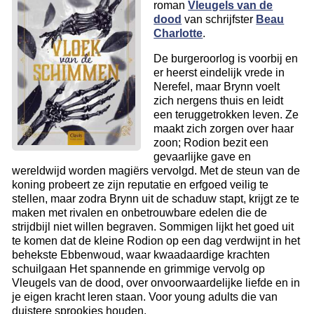
roman
Vleugels van de
dood
van schrijfster
Beau
Charlotte
.
De burgeroorlog is voorbij en
er heerst eindelijk vrede in
Nerefel, maar Brynn voelt
zich nergens thuis en leidt
een teruggetrokken leven. Ze
maakt zich zorgen over haar
zoon; Rodion bezit een
gevaarlijke gave en
wereldwijd worden magiërs vervolgd. Met de steun van de
koning probeert ze zijn reputatie en erfgoed veilig te
stellen, maar zodra Brynn uit de schaduw stapt, krijgt ze te
maken met rivalen en onbetrouwbare edelen die de
strijdbijl niet willen begraven. Sommigen lijkt het goed uit
te komen dat de kleine Rodion op een dag verdwijnt in het
behekste Ebbenwoud, waar kwaadaardige krachten
schuilgaan Het spannende en grimmige vervolg op
Vleugels van de dood, over onvoorwaardelijke liefde en in
je eigen kracht leren staan. Voor young adults die van
duistere sprookjes houden.