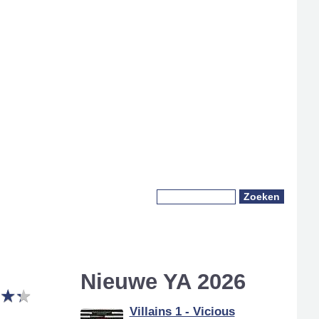
Zoeken
Zoekveld
Nieuwe YA 2026
★
★
★
★
Villains 1 - Vicious