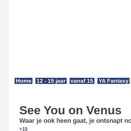
Home
12 - 15 jaar
vanaf 15
YA Fantasy
See You on Venus
Waar je ook heen gaat, je ontsnapt no
+15