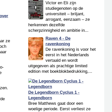
Victor en Eli zijn
studiegenoten op de
universiteit – briljant,
over
arrogant, eenzaam – ze
herkennen dezelfde
scherpzinnigheid en ambitie in...
Raven 4 - De
aar ze
ravenkoning
Toch
De ravenkoning is voor het
haar
eerst in het Nederlands
vertaald en wordt
uitgegeven als prachtige limited
to-
edition met boekblokbedrukking,...
e
izen.
De Legendborn Cyclus 1 -
Legendborn
fde
Bree Matthews gaat door een
woelige periode. Eerst verliest ze