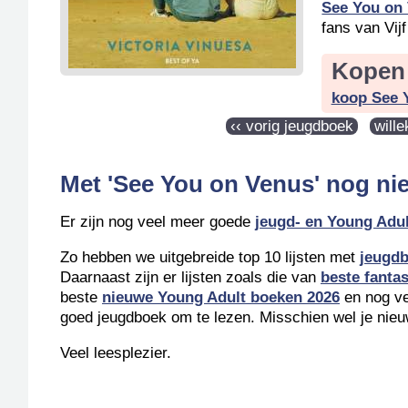
See You on
fans van Vij
Kopen 
koop See 
‹‹ vorig jeugdboek
will
Met 'See You on Venus' nog ni
Er zijn nog veel meer goede
jeugd- en Young Adu
Zo hebben we uitgebreide top 10 lijsten met
jeugdb
Daarnaast zijn er lijsten zoals die van
beste fanta
beste
nieuwe Young Adult boeken 2026
en nog vee
goed jeugdboek om te lezen. Misschien wel je nieu
Veel leesplezier.