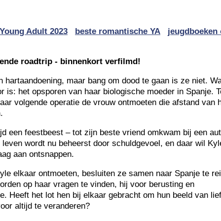
 Young Adult 2023
beste romantische YA
jeugdboeken 
ende roadtrip - binnenkort verfilmd!
n hartaandoening, maar bang om dood te gaan is ze niet. W
r is: het opsporen van haar biologische moeder in Spanje. 
haar volgende operatie de vrouw ontmoeten die afstand van 
.
ijd een feestbeest – tot zijn beste vriend omkwam bij een au
n leven wordt nu beheerst door schuldgevoel, en daar wil Kyl
aag aan ontsnappen.
yle elkaar ontmoeten, besluiten ze samen naar Spanje te re
orden op haar vragen te vinden, hij voor berusting en
ie. Heeft het lot hen bij elkaar gebracht om hun beeld van lie
oor altijd te veranderen?