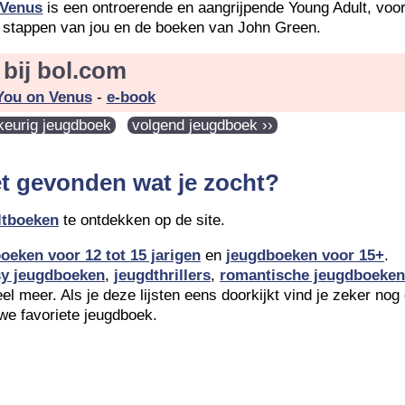
 Venus
is een ontroerende en aangrijpende Young Adult, voo
f stappen van jou en de boeken van John Green.
bij bol.com
You on Venus
-
e-book
ekeurig jeugdboek
volgend jeugdboek ››
et gevonden wat je zocht?
ltboeken
te ontdekken op de site.
oeken voor 12 tot 15 jarigen
en
jeugdboeken voor 15+
.
sy jeugdboeken
,
jeugdthrillers
,
romantische jeugdboeken
l meer. Als je deze lijsten eens doorkijkt vind je zeker nog
we favoriete jeugdboek.