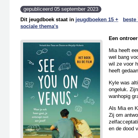
gepubliceerd 05 september 2023
Dit jeugdboek staat in
jeugdboeken 15 +
beste
sociale thema's
Een ontroer
Mia heeft ee
wel bang voo
wil ze voor 
heeft gedaan
Kyle was alt
ongeluk. Zij
wanhopig gr
Als Mia en K
Zij om antwo
zelfacceptat
en de dood v