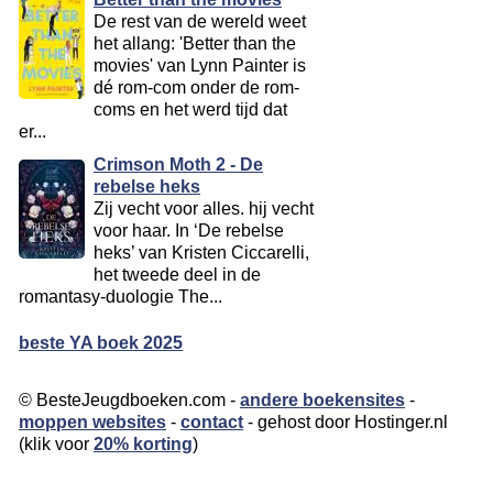
De rest van de wereld weet
het allang: 'Better than the
movies' van Lynn Painter is
dé rom-com onder de rom-
coms en het werd tijd dat
er...
Crimson Moth 2 - De
rebelse heks
Zij vecht voor alles. hij vecht
voor haar. In ‘De rebelse
heks’ van Kristen Ciccarelli,
het tweede deel in de
romantasy-duologie The...
beste YA boek 2025
© BesteJeugdboeken.com -
andere boekensites
-
moppen websites
-
contact
- gehost door Hostinger.nl
(klik voor
20% korting
)