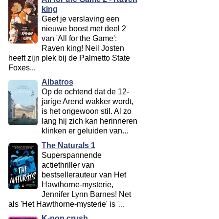
king
Geef je verslaving een
nieuwe boost met deel 2
van 'All for the Game':
Raven king! Neil Josten
heeft zijn plek bij de Palmetto State
Foxes...
Albatros
Op de ochtend dat de 12-
jarige Arend wakker wordt,
is het ongewoon stil. Al zo
lang hij zich kan herinneren
klinken er geluiden van...
The Naturals 1
Superspannende
actiethriller van
bestsellerauteur van Het
Hawthorne-mysterie,
Jennifer Lynn Barnes! Net
als 'Het Hawthorne-mysterie' is '...
K-pop crush