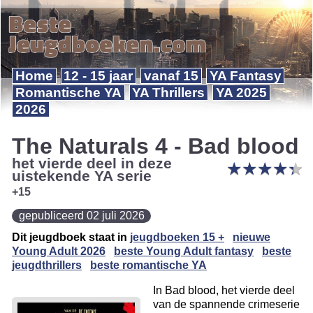
Home
12 - 15 jaar
vanaf 15
YA Fantasy
Romantische YA
YA Thrillers
YA 2025
2026
The Naturals 4 - Bad blood
het vierde deel in deze
★
★
★
★
★
★
★
★
★
★
uistekende YA serie
+15
gepubliceerd 02 juli 2026
Dit jeugdboek staat in
jeugdboeken 15 +
nieuwe
Young Adult 2026
beste Young Adult fantasy
beste
jeugdthrillers
beste romantische YA
In Bad blood, het vierde deel
van de spannende crimeserie