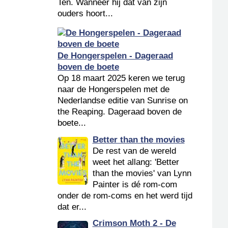
Ten. Wanneer hij dat van zijn
ouders hoort...
De Hongerspelen - Dageraad
boven de boete
Op 18 maart 2025 keren we terug
naar de Hongerspelen met de
Nederlandse editie van Sunrise on
the Reaping. Dageraad boven de
boete...
Better than the movies
De rest van de wereld
weet het allang: 'Better
than the movies' van Lynn
Painter is dé rom-com
onder de rom-coms en het werd tijd
dat er...
Crimson Moth 2 - De