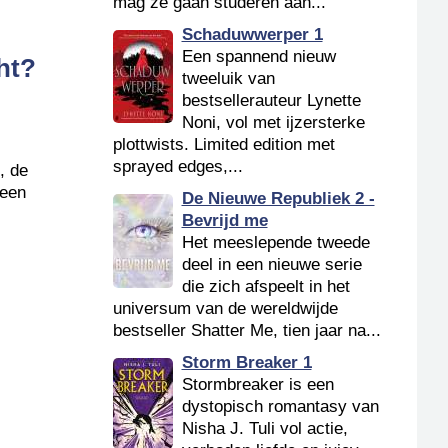
mag ze gaan studeren aan...
Schaduwwerper 1
Een spannend nieuw
ht?
tweeluik van
bestsellerauteur Lynette
Noni, vol met ijzersterke
plottwists. Limited edition met
sprayed edges,...
, de
 een
De Nieuwe Republiek 2 -
Bevrijd me
Het meeslepende tweede
deel in een nieuwe serie
die zich afspeelt in het
universum van de wereldwijde
bestseller Shatter Me, tien jaar na...
Storm Breaker 1
Stormbreaker is een
dystopisch romantasy van
Nisha J. Tuli vol actie,