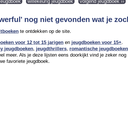
 jeugdboek
willekeurig jeugdboek
volgend jeugdboek ››
werful' nog niet gevonden wat je zoc
ltboeken
te ontdekken op de site.
oeken voor 12 tot 15 jarigen
en
jeugdboeken voor 15+
.
sy jeugdboeken
,
jeugdthrillers
,
romantische jeugdboeken
l meer. Als je deze lijsten eens doorkijkt vind je zeker nog
we favoriete jeugdboek.