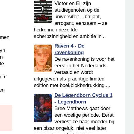
Victor en Eli zijn
studiegenoten op de
universiteit – briljant,
arrogant, eenzaam – ze
herkennen dezelfde
scherpzinnigheid en ambitie in...
samen
Raven 4 - De
dyn
ravenkoning
in
De ravenkoning is voor het
te
eerst in het Nederlands
vertaald en wordt
 om
uitgegeven als prachtige limited
edition met boekblokbedrukking,...
den
De Legendborn Cyclus 1
- Legendborn
Bree Matthews gaat door
een woelige periode. Eerst
verliest ze haar moeder bij
een bizar ongeluk, niet veel later