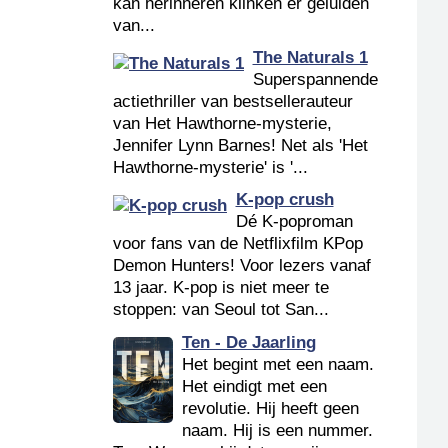
kan herinneren klinken er geluiden
van...
The Naturals 1
Superspannende
actiethriller van bestsellerauteur
van Het Hawthorne-mysterie,
Jennifer Lynn Barnes! Net als 'Het
Hawthorne-mysterie' is '...
K-pop crush
Dé K-poproman
voor fans van de Netflixfilm KPop
Demon Hunters! Voor lezers vanaf
13 jaar. K-pop is niet meer te
stoppen: van Seoul tot San...
Ten - De Jaarling
Het begint met een naam.
Het eindigt met een
revolutie. Hij heeft geen
naam. Hij is een nummer.