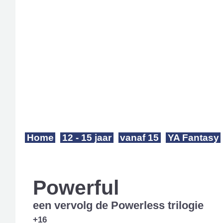
Home
12 - 15 jaar
vanaf 15
YA Fantasy
Powerful
een vervolg de Powerless trilogie
+16