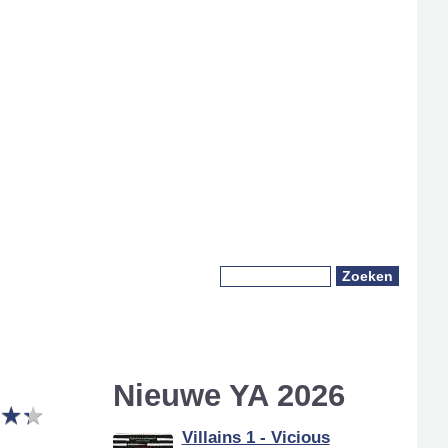
Zoeken
Zoekveld
Nieuwe YA 2026
★
★
★
★
Villains 1 - Vicious