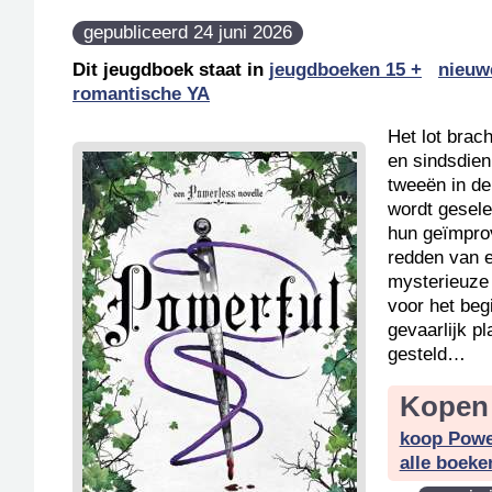
gepubliceerd 24 juni 2026
Dit jeugdboek staat in
jeugdboeken 15 +
nieuw
romantische YA
Het lot brac
en sindsdien
tweeën in de
wordt gesele
hun geïmprov
redden van 
mysterieuze
voor het beg
gevaarlijk pl
gesteld…
Kopen 
koop Powe
alle boeke