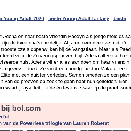
e Young Adult 2026
beste Young Adult fantasy
beste
ht Adena en haar beste vriendin Paedyn als jonge meisjes 
 zijn de twee onafscheidelijk. Al jaren overleven ze met z’n
 troosteloze sloppenwijken bij de Vangstlaan. Maar als Pae
cteerd voor de Zuiveringsproeven blijft Adena alleen achter 
iseerde huis. Adena wil er alles aan doen om haar vriendin 
een gewisse dood. Ze vindt een bondgenoot in Makoto, een
 Elite met een duister verleden. Samen smeden ze een plan
in van de proeven op zoek te gaan naar hun geliefden. Een
an waarbij loyaliteit, liefde én levens zwaar op de proef wor
bij bol.com
rful
n van de Powerless trilogie van Lauren Roberst