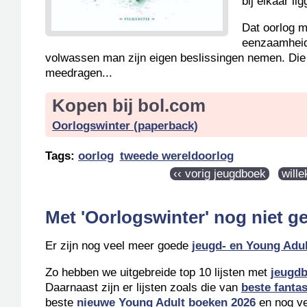
bij elkaar li
Dat oorlog m
eenzaamheid 
volwassen man zijn eigen beslissingen nemen. Die l
meedragen...
Kopen bij bol.com
Oorlogswinter (paperback)
Tags:
oorlog
tweede wereldoorlog
‹‹ vorig jeugdboek
will
Met 'Oorlogswinter' nog niet g
Er zijn nog veel meer goede
jeugd- en Young Adu
Zo hebben we uitgebreide top 10 lijsten met
jeugdb
Daarnaast zijn er lijsten zoals die van
beste fanta
beste
nieuwe Young Adult boeken 2026
en nog vee