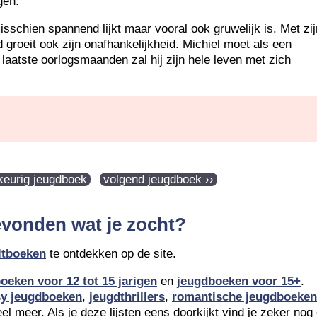
ggen.
isschien spannend lijkt maar vooral ook gruwelijk is. Met zij
groeit ook zijn onafhankelijkheid. Michiel moet als een
aatste oorlogsmaanden zal hij zijn hele leven met zich
ekeurig jeugdboek
volgend jeugdboek ››
evonden wat je zocht?
ltboeken
te ontdekken op de site.
oeken voor 12 tot 15 jarigen
en
jeugdboeken voor 15+
.
sy jeugdboeken
,
jeugdthrillers
,
romantische jeugdboeken
l meer. Als je deze lijsten eens doorkijkt vind je zeker nog