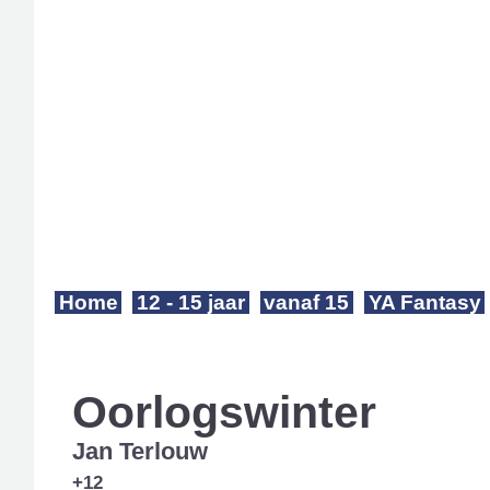
Home
12 - 15 jaar
vanaf 15
YA Fantasy
Oorlogswinter
Jan Terlouw
+12