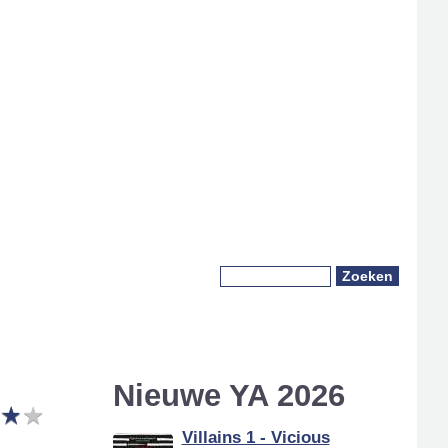
Zoeken
Zoekveld
Nieuwe YA 2026
★
★
★
★
Villains 1 - Vicious