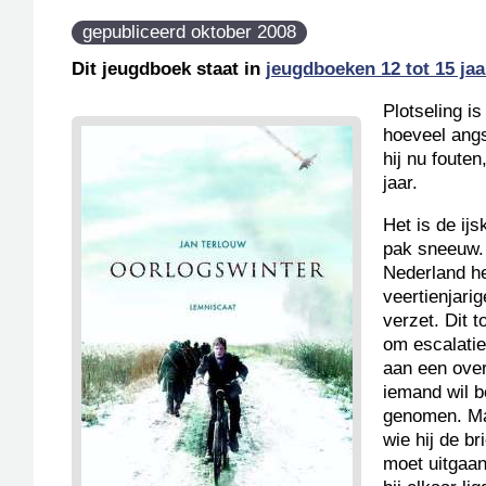
gepubliceerd oktober 2008
Dit jeugdboek staat in
jeugdboeken 12 tot 15 jaa
Plotseling is
hoeveel angs
hij nu foute
jaar.
Het is de ij
pak sneeuw. 
Nederland he
veertienjarig
verzet. Dit t
om escalatie
aan een over
iemand wil b
genomen. Maa
wie hij de b
moet uitgaan