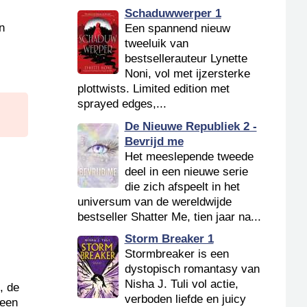
Schaduwwerper 1
n
Een spannend nieuw
tweeluik van
bestsellerauteur Lynette
Noni, vol met ijzersterke
plottwists. Limited edition met
sprayed edges,...
De Nieuwe Republiek 2 -
Bevrijd me
Het meeslepende tweede
deel in een nieuwe serie
die zich afspeelt in het
universum van de wereldwijde
bestseller Shatter Me, tien jaar na...
Storm Breaker 1
Stormbreaker is een
dystopisch romantasy van
Nisha J. Tuli vol actie,
, de
verboden liefde en juicy
 een