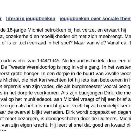
r
literaire jeugdboeken
jeugdboeken over sociale them
 de 16-jarige Michiel betrokken bij het verzet en ervaart hij
t, onzekerheid en moeilijkheden dit met zich meebrengt. M
n, of is er toch verraad in het spel? Maar van wie? Vanaf ca. 
skoude winter van 1944/1945. Nederland is bedekt door een d
De Tweede Wereldoorlog is nog in volle gang. In het weste
erst grote honger. In een dorpje in de buurt van Zwolle woo
e Michiel, die niet kan wachten tot hij iets kan betekenen in 
ot ergernis van zijn vader, die als burgemeester vooral bezig
s in het dorp te voorkomen. Als zijn buurjongen Dirk, die m
val op het munitiedepot, aan Michiel vraagt of hij een brief 
ezorgen als het mis mocht gaan, voelt hij zich eindelijk seri
r de overval blijkt verraden, Dirk wordt opgepakt en degen
rief moet bezorgen, is doodgeschoten door de Duitsers. Michi
 van zijn eigen kracht. Hij leert al snel dat goed en kwaad di