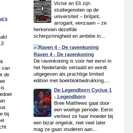
Victor en Eli zijn
studiegenoten op de
universiteit – briljant,
a's
arrogant, eenzaam – ze
herkennen dezelfde
scherpzinnigheid en ambitie in...
aakt
13
Raven 4 - De ravenkoning
De ravenkoning is voor het eerst in
ik
het Nederlands vertaald en wordt
n van
uitgegeven als prachtige limited
nt de
edition met boekblokbedrukking,...
het
 is
De Legendborn Cyclus 1
eedoet
- Legendborn
aan
Bree Matthews gaat door
eus
een woelige periode. Eerst
e bij
verliest ze haar moeder bij
el
een bizar ongeluk, niet veel later
cht
mag ze gaan studeren aan...