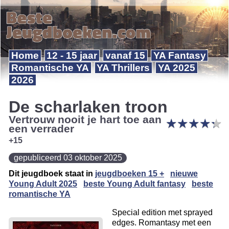
Home
12 - 15 jaar
vanaf 15
YA Fantasy
Romantische YA
YA Thrillers
YA 2025
2026
De scharlaken troon
Vertrouw nooit je hart toe aan
★
★
★
★
★
★
★
★
★
★
een verrader
+15
gepubliceerd 03 oktober 2025
Dit jeugdboek staat in
jeugdboeken 15 +
nieuwe
Young Adult 2025
beste Young Adult fantasy
beste
romantische YA
Special edition met sprayed
edges. Romantasy met een