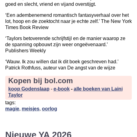
goed en slecht, vriend en vijand overstijgt.
‘Een adembenemend romantisch fantasyverhaal over het
lot, hoop en de zoektocht naar je echte zelf.’ The New York
Times Book Review
‘Taylors betoverende schrijfstijl en de manier waarop ze
de spanning opbouwt zijn weer ongeëvenaard.’
Publishers Weekly
‘Wauw. Ik zou willen dat ik dit boek geschreven had.’
Patrick Rothfuss, auteur van De angst van de wijze
Kopen bij bol.com
koop Godenslaap
-
e-book
-
alle boeken van Laini
Taylor
tags:
magie
,
meisjes
,
oorlog
Nieuwe YA 2026