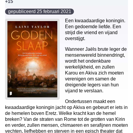
+15
gepubliceerd 25 februari 2021
Een kwaadaardige koningin.
Een gedoemde liefde. Een
strijd die vriend en vijand
overstijgt.
Wanneer Jaëls brute leger de
mensenwereld binnendringt,
wordt het ondenkbare
werkelijkheid, en zullen
Karou en Akiva zich moeten
verenigen om samen de
dreigende legers van hun
vijand te verslaan.
Ondertussen maakt een
kwaadaardige koningin jacht op Akiva en gebeurt er iets in
de hemelen boven Eretz. Welke kracht kan de hemel
breken? Van de straten van Rome tot de grotten van Kirin
en verder, zullen mensen, chimaeren en serafijnen moeten
vechten, liefhebben en sterven in een episch theater dat