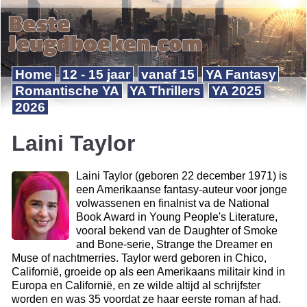
Home
12 - 15 jaar
vanaf 15
YA Fantasy
Romantische YA
YA Thrillers
YA 2025
2026
Laini Taylor
Laini Taylor (geboren 22 december 1971) is
een Amerikaanse fantasy-auteur voor jonge
volwassenen en finalnist va de National
Book Award in Young People's Literature,
vooral bekend van de Daughter of Smoke
and Bone-serie, Strange the Dreamer en
Muse of nachtmerries. Taylor werd geboren in Chico,
Californië, groeide op als een Amerikaans militair kind in
Europa en Californië, en ze wilde altijd al schrijfster
worden en was 35 voordat ze haar eerste roman af had.