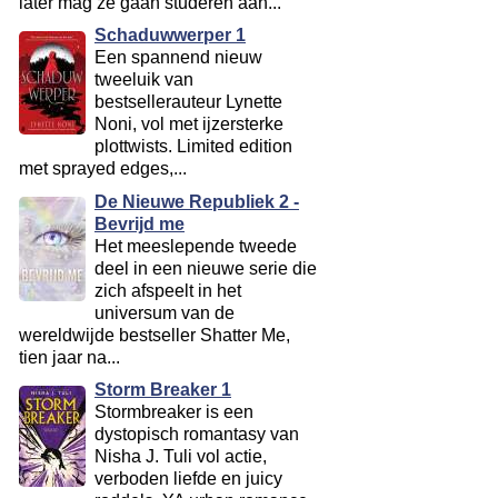
later mag ze gaan studeren aan...
Schaduwwerper 1
Een spannend nieuw
tweeluik van
bestsellerauteur Lynette
Noni, vol met ijzersterke
plottwists. Limited edition
met sprayed edges,...
De Nieuwe Republiek 2 -
Bevrijd me
Het meeslepende tweede
deel in een nieuwe serie die
zich afspeelt in het
universum van de
wereldwijde bestseller Shatter Me,
tien jaar na...
Storm Breaker 1
Stormbreaker is een
dystopisch romantasy van
Nisha J. Tuli vol actie,
verboden liefde en juicy