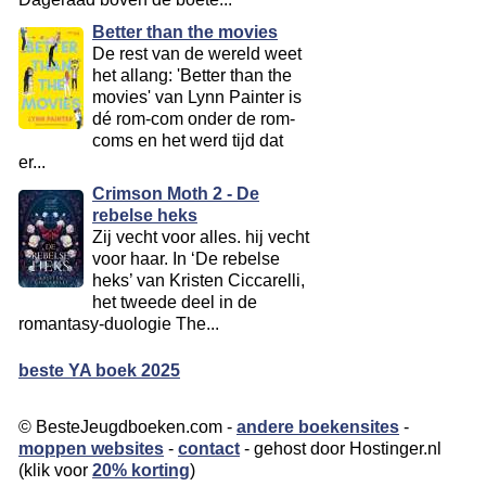
Better than the movies
De rest van de wereld weet
het allang: 'Better than the
movies' van Lynn Painter is
dé rom-com onder de rom-
coms en het werd tijd dat
er...
Crimson Moth 2 - De
rebelse heks
Zij vecht voor alles. hij vecht
voor haar. In ‘De rebelse
heks’ van Kristen Ciccarelli,
het tweede deel in de
romantasy-duologie The...
beste YA boek 2025
© BesteJeugdboeken.com -
andere boekensites
-
moppen websites
-
contact
- gehost door Hostinger.nl
(klik voor
20% korting
)