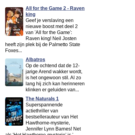
All for the Game 2 - Raven
king
Geef je verslaving een
nieuwe boost met deel 2
van 'All for the Game':
Raven king! Neil Josten
heeft zijn plek bij de Palmetto State
Foxes...
Albatros
Op de ochtend dat de 12-
jarige Arend wakker wordt,
is het ongewoon stil. Al zo
lang hij zich kan herinneren
klinken er geluiden van...
The Naturals 1
Superspannende
actiethriller van
bestsellerauteur van Het
Hawthorne-mysterie,
Jennifer Lynn Barnes! Net
als 'Het Hawthorne-mysterie' is '...