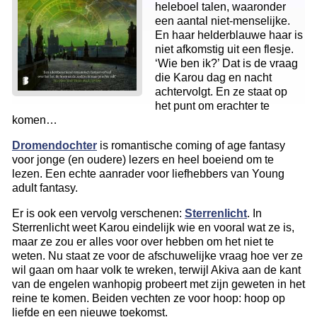
heleboel talen, waaronder
een aantal niet-menselijke.
En haar helderblauwe haar is
niet afkomstig uit een flesje.
‘Wie ben ik?’ Dat is de vraag
die Karou dag en nacht
achtervolgt. En ze staat op
het punt om erachter te
komen…
Dromendochter
is romantische coming of age fantasy
voor jonge (en oudere) lezers en heel boeiend om te
lezen. Een echte aanrader voor liefhebbers van Young
adult fantasy.
Er is ook een vervolg verschenen:
Sterrenlicht
. In
Sterrenlicht weet Karou eindelijk wie en vooral wat ze is,
maar ze zou er alles voor over hebben om het niet te
weten. Nu staat ze voor de afschuwelijke vraag hoe ver ze
wil gaan om haar volk te wreken, terwijl Akiva aan de kant
van de engelen wanhopig probeert met zijn geweten in het
reine te komen. Beiden vechten ze voor hoop: hoop op
liefde en een nieuwe toekomst.