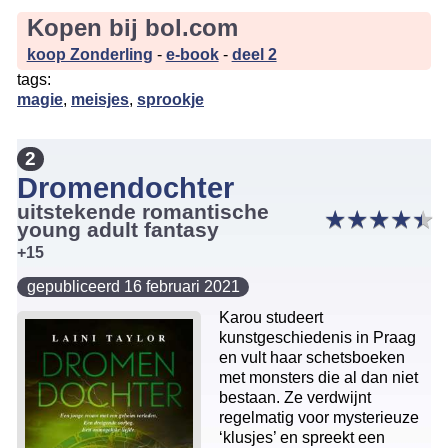
Kopen bij bol.com
koop Zonderling
-
e-book
-
deel 2
tags:
magie
,
meisjes
,
sprookje
2
Dromendochter
uitstekende romantische
★
★
★
★
★
★
★
★
★
★
young adult fantasy
+15
gepubliceerd 16 februari 2021
Karou studeert
kunstgeschiedenis in Praag
en vult haar schetsboeken
met monsters die al dan niet
bestaan. Ze verdwijnt
regelmatig voor mysterieuze
‘klusjes’ en spreekt een