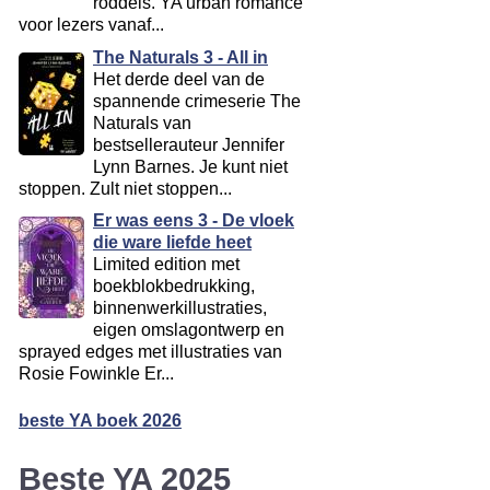
roddels. YA urban romance
voor lezers vanaf...
The Naturals 3 - All in
Het derde deel van de
spannende crimeserie The
Naturals van
bestsellerauteur Jennifer
Lynn Barnes. Je kunt niet
stoppen. Zult niet stoppen...
Er was eens 3 - De vloek
die ware liefde heet
Limited edition met
boekblokbedrukking,
binnenwerkillustraties,
eigen omslagontwerp en
sprayed edges met illustraties van
Rosie Fowinkle Er...
beste YA boek 2026
Beste YA 2025