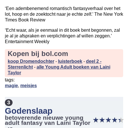
‘Een adembenemend romantisch fantasyverhaal over het
lot, hoop en de zoektocht naar je echte zelf.’ The New York
Times Book Review
‘Echt waar, als je eenmaal in dit boek bent begonnen, zal
je al je afspraken en verplichtingen af willen zeggen.’
Entertainment Weekly
Kopen bij bol.com
koop Dromendochter
-
luisterboek
-
deel 2 -
Sterrenlicht
-
alle Young Adult boeken van Laini
Taylor
tags:
magie
,
meisjes
3
Godenslaap
betoverende nieuwe young
★
★
★
★
★
★
★
★
★
★
adult fantasy van Laini Taylor