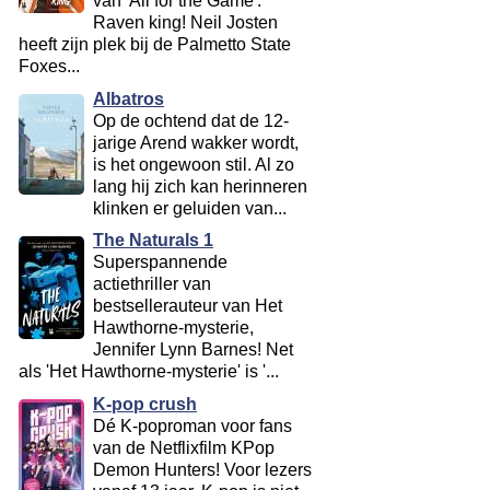
van 'All for the Game':
Raven king! Neil Josten
heeft zijn plek bij de Palmetto State
Foxes...
Albatros
Op de ochtend dat de 12-
jarige Arend wakker wordt,
is het ongewoon stil. Al zo
lang hij zich kan herinneren
klinken er geluiden van...
The Naturals 1
Superspannende
actiethriller van
bestsellerauteur van Het
Hawthorne-mysterie,
Jennifer Lynn Barnes! Net
als 'Het Hawthorne-mysterie' is '...
K-pop crush
Dé K-poproman voor fans
van de Netflixfilm KPop
Demon Hunters! Voor lezers