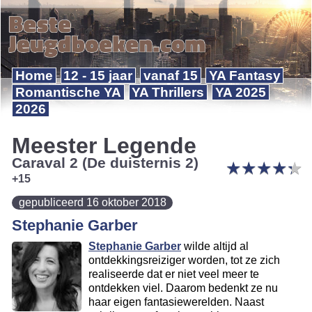
Home
12 - 15 jaar
vanaf 15
YA Fantasy
Romantische YA
YA Thrillers
YA 2025
2026
Meester Legende
Caraval 2 (De duisternis 2)
★
★
★
★
★
★
★
★
★
★
+15
gepubliceerd 16 oktober 2018
Stephanie Garber
Stephanie Garber
wilde altijd al
ontdekkingsreiziger worden, tot ze zich
realiseerde dat er niet veel meer te
ontdekken viel. Daarom bedenkt ze nu
haar eigen fantasiewerelden. Naast