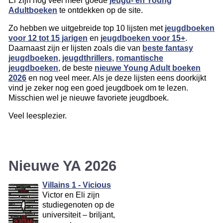
Er zijn nog veel meer goede
jeugd- en Young
Adultboeken
te ontdekken op de site.
Zo hebben we uitgebreide top 10 lijsten met
jeugdboeken
voor 12 tot 15 jarigen
en
jeugdboeken voor 15+
.
Daarnaast zijn er lijsten zoals die van
beste fantasy
jeugdboeken
,
jeugdthrillers
,
romantische
jeugdboeken
, de beste
nieuwe Young Adult boeken
2026
en nog veel meer. Als je deze lijsten eens doorkijkt
vind je zeker nog een goed jeugdboek om te lezen.
Misschien wel je nieuwe favoriete jeugdboek.
Veel leesplezier.
Nieuwe YA 2026
Villains 1 - Vicious
Victor en Eli zijn
studiegenoten op de
universiteit – briljant,