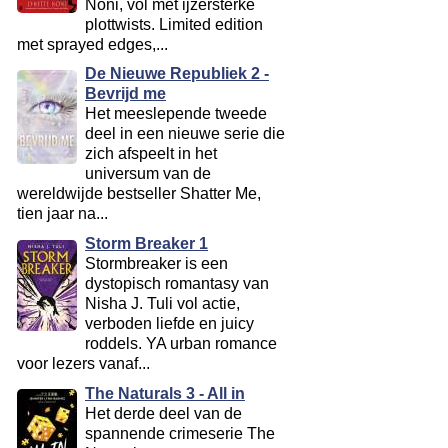
Noni, vol met ijzersterke
plottwists. Limited edition
met sprayed edges,...
De Nieuwe Republiek 2 -
Bevrijd me
Het meeslepende tweede
deel in een nieuwe serie die
zich afspeelt in het
universum van de
wereldwijde bestseller Shatter Me,
tien jaar na...
Storm Breaker 1
Stormbreaker is een
dystopisch romantasy van
Nisha J. Tuli vol actie,
verboden liefde en juicy
roddels. YA urban romance
voor lezers vanaf...
The Naturals 3 - All in
Het derde deel van de
spannende crimeserie The