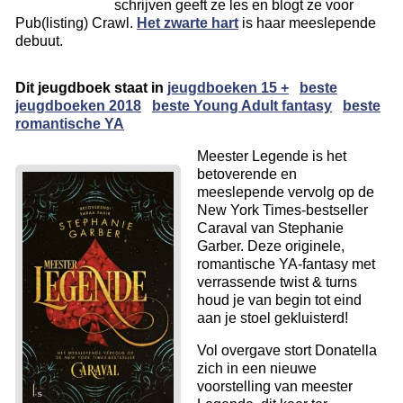
schrijven geeft ze les en blogt ze voor
Pub(listing) Crawl.
Het zwarte hart
is haar meeslepende
debuut.
Dit jeugdboek staat in
jeugdboeken 15 +
beste
jeugdboeken 2018
beste Young Adult fantasy
beste
romantische YA
Meester Legende is het
betoverende en
meeslepende vervolg op de
New York Times-bestseller
Caraval van Stephanie
Garber. Deze originele,
romantische YA-fantasy met
verrassende twist & turns
houd je van begin tot eind
aan je stoel gekluisterd!
Vol overgave stort Donatella
zich in een nieuwe
voorstelling van meester