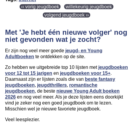
‹‹ vorig jeugdboek
willekeurig jeugdboek
volgend jeugdboek ››
Met 'Je hebt één nieuwe volger' nog
niet gevonden wat je zocht?
Er zijn nog veel meer goede
jeugd- en Young
Adultboeken
te ontdekken op de site.
Zo hebben we uitgebreide top 10 lijsten met
jeugdboeken
voor 12 tot 15 jarigen
en
jeugdboeken voor 15+
.
Daarnaast zijn er lijsten zoals die van
beste fantasy
jeugdboeken
,
jeugdthrillers
,
romantische
jeugdboeken
, de beste
nieuwe Young Adult boeken
2026
en nog veel meer. Als je deze lijsten eens doorkijkt
vind je zeker nog een goed jeugdboek om te lezen.
Misschien wel je nieuwe favoriete jeugdboek.
Veel leesplezier.