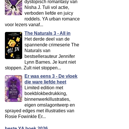
dystopisch romantasy van
Nisha J. Tuli vol actie,
verboden liefde en juicy
roddels. YA urban romance
voor lezers vanaf...
The Naturals 3 - All in
Het derde deel van de
spannende crimeserie The
Naturals van
bestsellerauteur Jennifer
Lynn Barnes. Je kunt niet
stoppen. Zult niet stoppen...
Er was eens 3 - De vloek
die ware liefde heet
Limited edition met
boekblokbedrukking,
binnenwerkillustraties,
eigen omslagontwerp en
sprayed edges met illustraties van
Rosie Fowinkle Er...
beste YA boek 2026