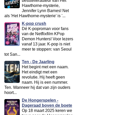
bestsellerauteur van Het
Hawthorne-mysterie,
Jennifer Lynn Barnes! Net
als 'Het Hawthorne-mysterie' is '...
K-pop crush
Dé K-poproman voor fans
van de Netflixfilm KPop
Demon Hunters! Voor lezers
vanaf 13 jaar. K-pop is niet
meer te stoppen: van Seoul
tot San...
Ten - De Jaarling
Het begint met een naam.
Het eindigt met een
revolutie. Hij heeft geen
naam. Hij is een nummer.
Ten. Wanneer hij dat van zijn ouders
hoort...
De Hongerspelen -
Dageraad boven de boete
Op 18 maart 2025 keren we