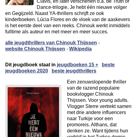
Clavis, en later verschenen o.a. de Truth or
Dance-trilogie, Je hebt één nieuwe volger
en Gegijzeld. Naast YA-thrillers schrijft ze ook
kinderboeken. Lúcia Flores en de vloek van de aaskevers
is het eerste deel van een reeks. Chinouk werkt inmiddels
fulltime als auteur en met meer en meer succes.
alle jeugdthrillers van Chinouk Thijssen
-
website Chinouk Thijssen
-
Wikipedia
Dit jeugdboek staat in
jeugdboeken 15 +
beste
jeugdboeken 2020
beste jeugdthrillers
Een zenuwslopende thriller
van de razend populaire
bookvlogger Chinouk
Thijssen. Voor young adults.
Vlogger Sterre vertrekt samen
met drie andere influencers
naar Turkije voor een
promoreis. Althans, dat
denken ze. Want tijdens hun
verblijf in het Turkse dorpje