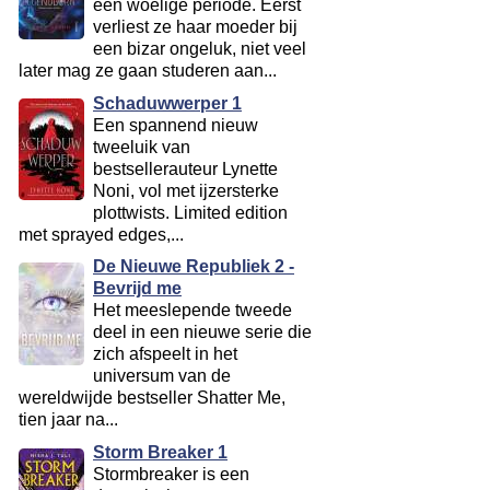
een woelige periode. Eerst
verliest ze haar moeder bij
een bizar ongeluk, niet veel
later mag ze gaan studeren aan...
Schaduwwerper 1
Een spannend nieuw
tweeluik van
bestsellerauteur Lynette
Noni, vol met ijzersterke
plottwists. Limited edition
met sprayed edges,...
De Nieuwe Republiek 2 -
Bevrijd me
Het meeslepende tweede
deel in een nieuwe serie die
zich afspeelt in het
universum van de
wereldwijde bestseller Shatter Me,
tien jaar na...
Storm Breaker 1
Stormbreaker is een