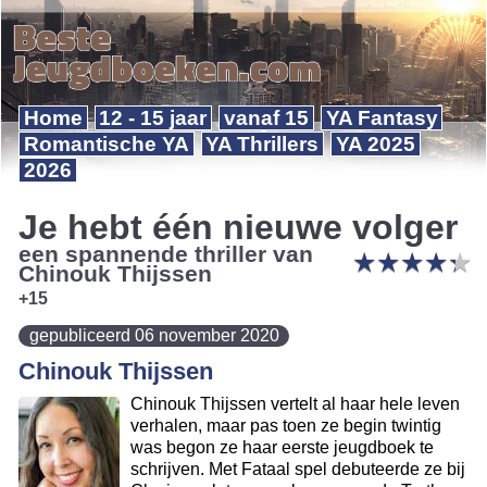
Home
12 - 15 jaar
vanaf 15
YA Fantasy
Romantische YA
YA Thrillers
YA 2025
2026
Je hebt één nieuwe volger
een spannende thriller van
★
★
★
★
★
★
★
★
★
★
Chinouk Thijssen
+15
gepubliceerd 06 november 2020
Chinouk Thijssen
Chinouk Thijssen vertelt al haar hele leven
verhalen, maar pas toen ze begin twintig
was begon ze haar eerste jeugdboek te
schrijven. Met Fataal spel debuteerde ze bij