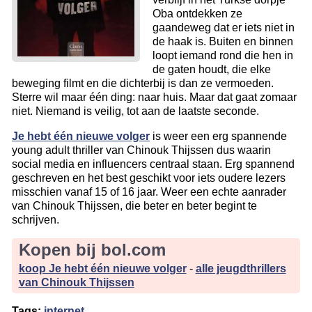
Oba ontdekken ze
gaandeweg dat er iets niet in
de haak is. Buiten en binnen
loopt iemand rond die hen in
de gaten houdt, die elke
beweging filmt en die dichterbij is dan ze vermoeden.
Sterre wil maar één ding: naar huis. Maar dat gaat zomaar
niet. Niemand is veilig, tot aan de laatste seconde.
Je hebt één nieuwe volger
is weer een erg spannende
young adult thriller van Chinouk Thijssen dus waarin
social media en influencers centraal staan. Erg spannend
geschreven en het best geschikt voor iets oudere lezers
misschien vanaf 15 of 16 jaar. Weer een echte aanrader
van Chinouk Thijssen, die beter en beter begint te
schrijven.
Kopen bij bol.com
koop Je hebt één nieuwe volger
-
alle jeugdthrillers
van Chinouk Thijssen
Tags:
internet